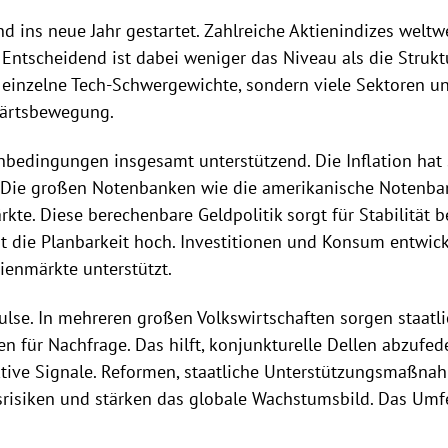
 ins neue Jahr gestartet. Zahlreiche Aktienindizes welt
 Entscheidend ist dabei weniger das Niveau als die Strukt
r einzelne Tech-Schwergewichte, sondern viele Sektoren u
wärtsbewegung.
nbedingungen insgesamt unterstützend. Die Inflation hat s
. Die großen Notenbanken wie die amerikanische Notenba
e. Diese berechenbare Geldpolitik sorgt für Stabilität 
die Planbarkeit hoch. Investitionen und Konsum entwickel
ienmärkte unterstützt.
ulse. In mehreren großen Volkswirtschaften sorgen staatli
gen für Nachfrage. Das hilft, konjunkturelle Dellen abzufed
ve Signale. Reformen, staatliche Unterstützungsmaßnahm
siken und stärken das globale Wachstumsbild. Das Umfel